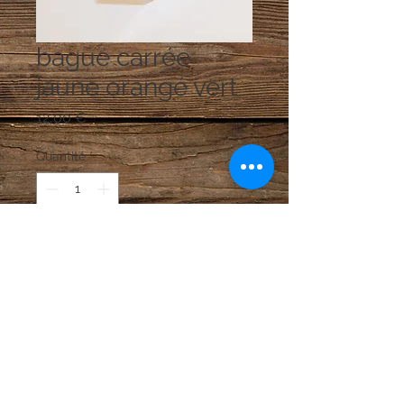
bague carrée
jaune orangé vert
Prix
12,00 €
Quantité
*
Ajouter au panier
plexiglass et strass . taille règlable
CGV