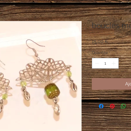
boucles mé
Prix
15,00 €
Quantité
*
Aj