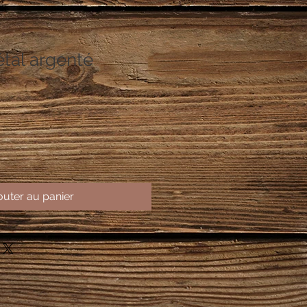
tal argenté
outer au panier