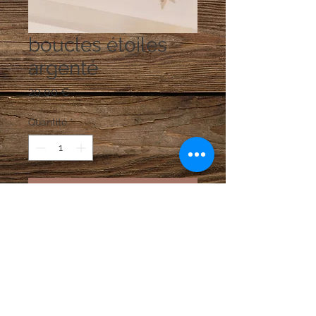
boucles étoiles
argenté
Prix
20,00 €
Quantité
*
Ajouter au panier
perles en résine et métal argenté ;
longueur 9 cm