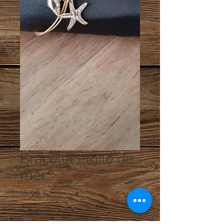
Bracelet étoile de
mer
Prix
15,00 €
Quantité
*