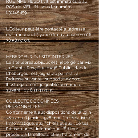
RUE MME HEGOT . Il est immatriculé au
RCS de MELUN sous le numéro
831145859
.
L'Éditeur peut être contacté à l’adresse
mail
mubrunet@yahoo.fr
ou au numéro
06
38 58 97 03
.
HÉBERGEUR DU SITE INTERNET
Le site lepreauxbijoux est hébergé par wix
, 1 Grant's Row, D02 HX96 Dublin, Irlande.
L’hébergeur est joignable par mail à
l’adresse suivante :
support@wix.com
.
Il est également joignable au numéro
suivant :
07 89 99 99 90
.
COLLECTE DE DONNÉES
PERSONNELLES
Conformément aux dispositions de la loi n°
78-17 du 6 janvier 1978 modifiée, relative à
l'informatique, aux fichiers et aux libertés,
l’utilisateur est informé que l'Éditeur
procède à la collecte et au traitement de