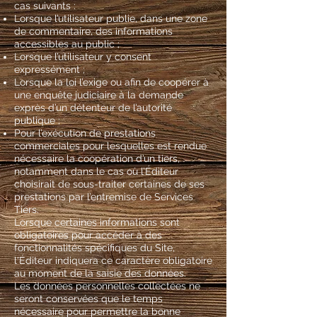
cas suivants :
Lorsque l’utilisateur publie, dans une zone
de commentaire, des informations
accessibles au public ;
Lorsque l’utilisateur y consent
expressément ;
Lorsque la loi l’exige ou afin de coopérer à
une enquête judiciaire à la demande
exprès d’un détenteur de l’autorité
publique ;
Pour l’exécution de prestations
commerciales pour lesquelles est rendue
nécessaire la coopération d’un tiers,
notamment dans le cas où l’Éditeur
choisirait de sous-traiter certaines de ses
prestations par l’entremise de Services
Tiers.
Lorsque certaines informations sont
obligatoires pour accéder à des
fonctionnalités spécifiques du Site,
l'Éditeur indiquera ce caractère obligatoire
au moment de la saisie des données.
Les données personnelles collectées ne
seront conservées que le temps
nécessaire pour permettre la bonne