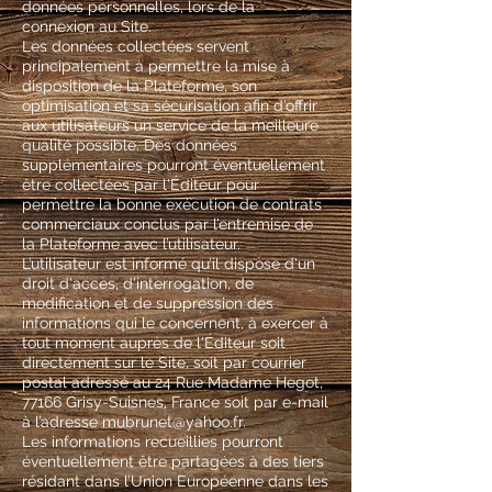
données personnelles, lors de la
connexion au Site.
Les données collectées servent
principalement à permettre la mise à
disposition de la Plateforme, son
optimisation et sa sécurisation afin d’offrir
aux utilisateurs un service de la meilleure
qualité possible. Des données
supplémentaires pourront éventuellement
être collectées par l'Éditeur pour
permettre la bonne exécution de contrats
commerciaux conclus par l’entremise de
la Plateforme avec l’utilisateur.
L’utilisateur est informé qu’il dispose d'un
droit d'accès, d'interrogation, de
modification et de suppression des
informations qui le concernent, à exercer à
tout moment auprès de l'Éditeur soit
directement sur le Site, soit par courrier
postal adressé au 24 Rue Madame Hegot,
77166 Grisy-Suisnes, France soit par e-mail
à l’adresse
mubrunet@yahoo.fr
.
Les informations recueillies pourront
éventuellement être partagées à des tiers
résidant dans l’Union Européenne dans les