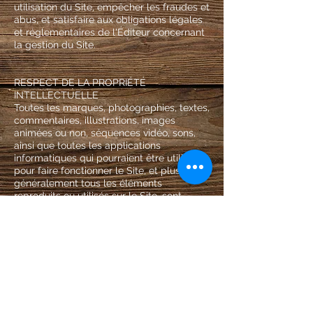
utilisation du Site, empêcher les fraudes et
abus, et satisfaire aux obligations légales
et réglementaires de l'Éditeur concernant
la gestion du Site.
RESPECT DE LA PROPRIÉTÉ
INTELLECTUELLE
Toutes les marques, photographies, textes,
commentaires, illustrations, images
animées ou non, séquences vidéo, sons,
ainsi que toutes les applications
informatiques qui pourraient être utilisées
pour faire fonctionner le Site, et plus
généralement tous les éléments
reproduits ou utilisés sur le Site, sont
protégés par les lois en vigueur au titre de
la propriété intellectuelle.
Ils sont la propriété pleine et entière de
l'Éditeur ou de ses partenaires, sauf
mentions particulières. Toute reproduction,
représentation, utilisation ou adaptation,
sous quelque forme que ce soit, de tout
ou partie de ces éléments, y compris les
applications informatiques, sans l'accord