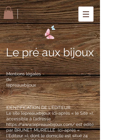
Le pré aux bijoux
Mentions légales
de
lepreauxbijoux
IDENTIFICATION DE L'ÉDITEUR
Le site lepreauxbijoux (ci-après « le Site »),
accessible à l’adresse
https://www.lepreauxbijoux.com/
est édité
par BRUNET MURIELLE (ci-après «
l'Editeur »), dont le domicile est situé 24