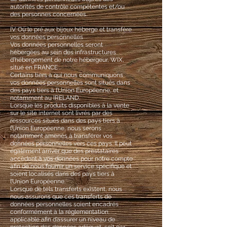
autorités de contrôle compétentes et/ou
des personnes concernées.
IV. Où le pré aux bijoux héberge et transfère
vos données personnelles
Vos données personnelles seront
hébergées au sein des infrastructures
d’hébergement de notre hébergeur, WIX,
situé en FRANCE .
Certains tiers à qui nous communiquons
vos données personnelles sont situés dans
des pays tiers à l’Union Européenne, et
notamment au IRELAND.
Lorsque les produits disponibles à la vente
sur le site internet sont livrés par des
ressources situés dans des pays tiers à
l’Union Européenne, nous serons
notamment amenés à transférer vos
données personnelles vers ces pays. Il peut
également arriver que des prestataires
accèdent à vos données pour notre compte
afin de nous fournir un service spécifique et
soient localisés dans des pays tiers à
l’Union Européenne.
Lorsque de tels transferts existent, nous
nous assurons que ces transferts de
données personnelles soient encadrés
conformément à la réglementation
applicable afin d’assurer un niveau de