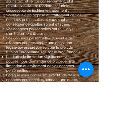
souhaitez retirer ce consentement, et il
n’existe pas d'autre fondement juridique
susceptible de justifier le traitement ;
Vous vous êtes opposé au traitement de vos
données personnelles et vous souhaitez en
conséquence qu’elles soient effacées ;
Vos données personnelles ont fait l'objet
d'un traitement illicite ;
Vos données personnelles doivent être
effacées pour respecter une obligation
légale qui est prévue soit par le droit de
l'Union Européenne soit par le droit français.
Le droit à la limitation signifie que vous
pouvez nous demander de procéder à la
limitation du traitement de vos données
personnelles :
Lorsque vous contestez l’exactitude de vos
données personnelles pendant une durée
nous permettant de vérifier l’exactitude de
celles-ci ;
Lorsque suite à un traitement établi comme
non conforme, vous préférez la limitation du
traitement à l’effacement complet de vos
données personnelles ;
Lorsque nous n’avons plus besoin de vos
données personnelles aux fins du
traitement mais que celles-ci vous sont
encore nécessaires pour la constatation,
l’exercice ou la défense de droits en justice ;
Lorsque vous vous êtes opposé au