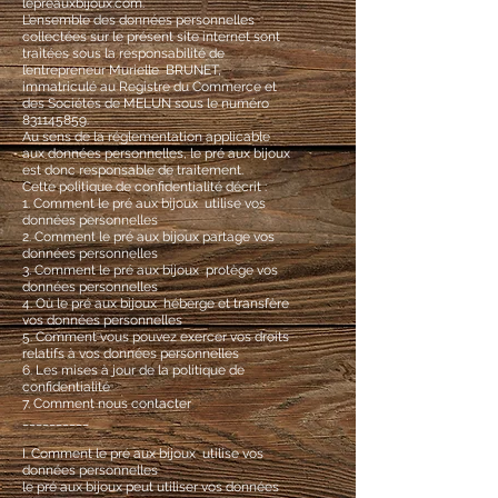
lepreauxbijoux.com.
L’ensemble des données personnelles
collectées sur le présent site internet sont
traitées sous la responsabilité de
l’entrepreneur Murielle BRUNET,
immatriculé au Registre du Commerce et
des Sociétés de MELUN sous le numéro
831145859
.
Au sens de la réglementation applicable
aux données personnelles, le pré aux bijoux
est donc responsable de traitement.
Cette politique de confidentialité décrit :
1. Comment le pré aux bijoux utilise vos
données personnelles
2. Comment le pré aux bijoux partage vos
données personnelles
3. Comment le pré aux bijoux protège vos
données personnelles
4. Où le pré aux bijoux héberge et transfère
vos données personnelles
5. Comment vous pouvez exercer vos droits
relatifs à vos données personnelles
6. Les mises à jour de la politique de
confidentialité
7. Comment nous contacter
__________
I. Comment le pré aux bijoux utilise vos
données personnelles
le pré aux bijoux peut utiliser vos données