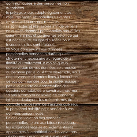
communiquées à des personnes non
autorisées.
le pré aux bijoux adopte également les
mesures organisationnelles suivantes :
(1) Nous adoptons des mesures
raisonnables et réalisables afin de veiller à
ce que les données personnelles recueillies
soient minimes et pertinentes selon ce qui
est nécessaire, eu égard aux fins pour
lesquelles elles sont traitées.
(2) Nous conservons vos données
personnelles pendant la durée qui est
strictement nécessaire au regard de la
finalité du traitement, à moins que la
conservation de vos données soit requise
ou permise par la loi. À titre d’exemple, nous
conservons les données liées à l’exécution
de vos commandes pour la durée requise
par la loi au titre de conservation des
dossiers comptables, à savoir au maximum
10 ans à compter de l’exercice concerné.
(3) Nous déployons les mécanismes de
contrôle d'accès afin de s'assurer que seul
le personnel habilité peut accéder à vos
données personnelles.
En cas de violation des données
personnelles, le pré aux bijoux respectera
les exigences légales et réglementaires
applicables à la notification des violations
de données personnelles auprès des