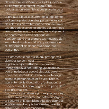
de résoudre les différends d’ordre juridique,
ou comme le stipulent les autorités
judiciaires ou administratives en vertu de la
loi.
le pré aux bijoux s’assurera de la légalité de
tout partage des données personnelles via
des clauses de traitement de données avec
les entreprises avec lesquelles vos données
personnelles sont partagées, les obligeant à
se conformer à cette politique de
confidentialité et à prendre les mesures de
sécurité et confidentialité appropriées lors
du traitement de données à caractère
personnel.
III. Comment le pré aux bijoux protège vos
données personnelles
le pré aux bijoux attache une grande
importance à la sécurité de vos données
personnelles et a adopté des pratiques
courantes de l'industrie afin de protéger vos
données personnelles et d'éviter l'accès
non autorisé, la divulgation, l'utilisation, la
modification, les dommages ou la perte de
ces informations.
Nous avons par ailleurs pris les précautions
utiles afin de préserver, par notre hébergeur,
la sécurité et la confidentialité des données,
et notamment empêcher qu’elles ne soient
déformées, endommagées ou