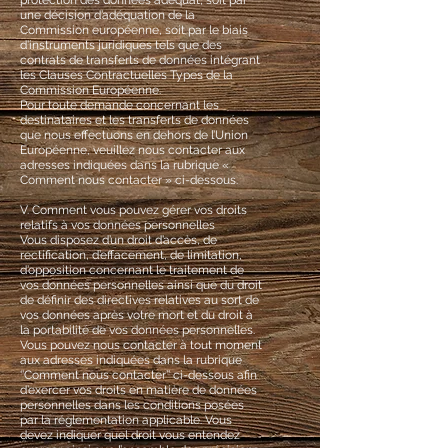
protection des données adéquat, soit par
une décision d’adéquation de la
Commission européenne, soit par le biais
d’instruments juridiques tels que des
contrats de transferts de données intégrant
les Clauses Contractuelles Types de la
Commission Européenne.
Pour toute demande concernant les
destinataires et les transferts de données
que nous effectuons en dehors de l’Union
Européenne, veuillez nous contacter aux
adresses indiquées dans la rubrique «
Comment nous contacter » ci-dessous.
V. Comment vous pouvez gérer vos droits
relatifs à vos données personnelles
Vous disposez d’un droit d’accès, de
rectification, d’effacement, de limitation,
d’opposition concernant le traitement de
vos données personnelles ainsi que du droit
de définir des directives relatives au sort de
vos données après votre mort et du droit à
la portabilité de vos données personnelles.
Vous pouvez nous contacter à tout moment
aux adresses indiquées dans la rubrique
‘’Comment nous contacter’’ ci-dessous afin
d’exercer vos droits en matière de données
personnelles dans les conditions posées
par la réglementation applicable. Vous
devez indiquer quel droit vous entendez