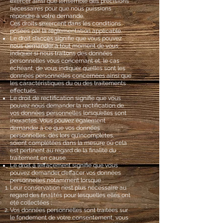
exercer ainsi que l’ensemble des précisions
nécessaires pour que nous puissions
répondre à votre demande.
Ces droits s’exercent dans les conditions
posées par la réglementation applicable.
Le droit d’accès signifie que vous pouvez
nous demander à tout moment de vous
indiquer si nous traitons des données
personnelles vous concernant et, le cas
échéant, de vous indiquer quelles sont les
données personnelles concernées ainsi que
les caractéristiques du ou des traitements
effectués.
Le droit de rectification signifie que vous
pouvez nous demander la rectification de
vos données personnelles lorsqu’elles sont
inexactes. Vous pouvez également
demander à ce que vos données
personnelles, dès lors qu’incomplètes,
soient complétées dans la mesure où cela
est pertinent au regard de la finalité du
traitement en cause.
Le droit à l’effacement signifie que vous
pouvez demander d’effacer vos données
personnelles notamment lorsque :
Leur conservation n’est plus nécessaire au
regard des finalités pour lesquelles elles ont
été collectées ;
Vos données personnelles sont traitées sur
le fondement de votre consentement, vous