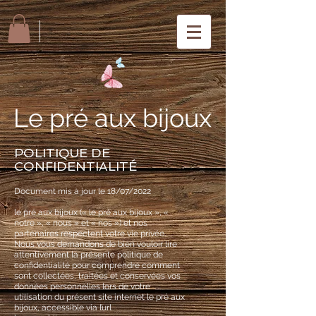
Le pré aux bijoux
POLITIQUE DE
CONFIDENTIALITÉ
Document mis à jour le 18/07/2022
le pré aux bijoux (« le pré aux bijoux », «
notre », « nous » et « nos ») et nos
partenaires respectent votre vie privée.
Nous vous demandons de bien vouloir lire
attentivement la présente politique de
confidentialité pour comprendre comment
sont collectées, traitées et conservées vos
données personnelles lors de votre
utilisation du présent site internet le pré aux
bijoux, accessible via l’url