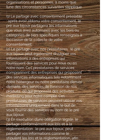
organisations et personnes, à moins que
l’une des circonstances suivantes s’applique
:
(1) Le partage avec consentement préalable
: après avoir obtenu votre consentement, le
pré aux bijoux partagera les informations
que vous avez autorisées avec les tiers ou
catégories de tiers spécifiques renseignés à
l’occasion de la collecte de votre
consentement.
(2) Le partage avec nos prestataires : le pré
aux bijoux peut également divulguer vos
informations à des entreprises qui
fournissent des services pour nous ou en
notre nom. Ces prestataires de services
comprennent des entreprises qui proposent
des services informatiques tels notamment
notre hébergeur ou notre prestataire d’envoi
d’emails, des services de livraison de nos
produits, ou qui proposent des activités
marketing pour notre compte. Ces
prestataires de services peuvent utiliser vos
informations uniquement dans le but de
vous fournir des services au nom de le pré
aux bijoux.
(3) En exécution d’une obligation légale, le
partage conformément aux lois et à la
réglementation : le pré aux bijoux, peut
partager vos informations comme le
stipulent les lois et la réglementation, afin