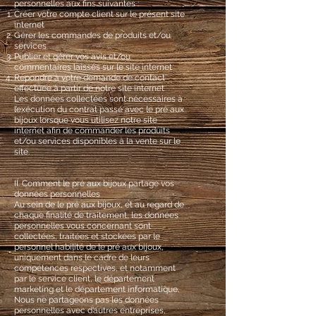
personnelles aux fins suivantes :
Créer votre compte client sur le présent site
internet
Gérer les commandes de produits et/ou
services
Publier et gérer vos avis et/ou
commentaires laissés sur le site internet
Répondre à votre demande de contact
effectuée à partir de notre site internet
Les données collectées sont nécessaires à
l’exécution du contrat passé avec le pré aux
bijoux lorsque vous utilisez notre site
internet afin de commander les produits
et/ou services disponibles à la vente sur le
site.
II. Comment le pré aux bijoux partage vos
données personnelles
Au sein de le pré aux bijoux, et au regard de
chaque finalité de traitement, les données
personnelles vous concernant sont
collectées, traitées et stockées par le
personnel habilité de le pré aux bijoux,
uniquement dans le cadre de leurs
compétences respectives, et notamment
par le service client, le département
marketing et le département informatique.
Nous ne partageons pas les données
personnelles avec d’autres entreprises,