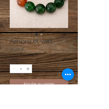
Ambre et vert
Prix
20,00 €
Quantité
*
Ajouter au panier
Perles en résine vertes et ambre ,
diamètre des perles 1 cm.