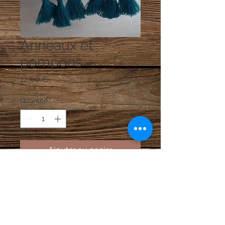
Anneaux et
pompons
Prix
12,00 €
Quantité
*
Ajouter au panier
Pompons vert canard, perles en
résine nacrée blanche, pastilles et
montures acier doré .
Longueur : 7 cm