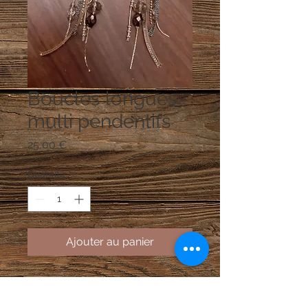
Boucles longues
multi pendentifs
Prix
25,00 €
Quantité
*
Ajouter au panier
Ovales en métal doré, pastilles
métal doré martellé, perles en