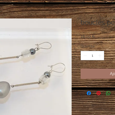
boucles pe
Prix
18,00 €
Quantité
*
Aj