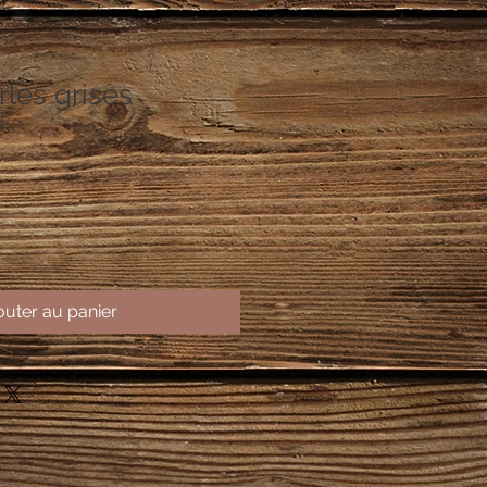
rles grises
outer au panier