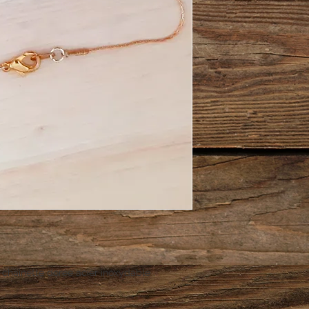
 chainette dorée acier inoxydable .