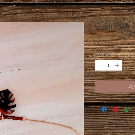
Chainette e
Prix
15,00 €
Quantité
*
Aj