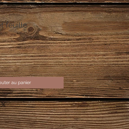
t feuille
outer au panier