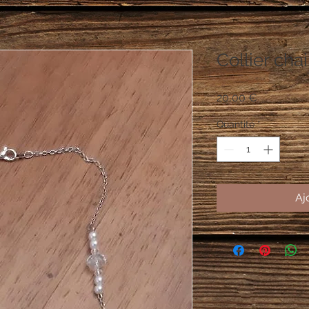
Collier cha
Prix
20,00 €
Quantité
*
Aj