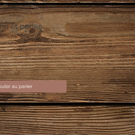
ine et perles
outer au panier