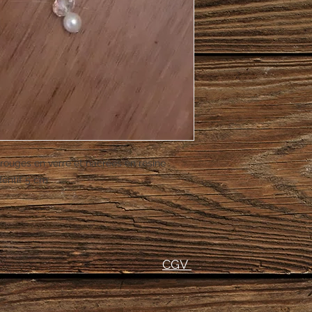
rouges en verre et nacrées en résine .
dentif 5 cm .
CGV