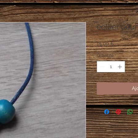
collier cour
Prix
15,00 €
Quantité
*
Aj