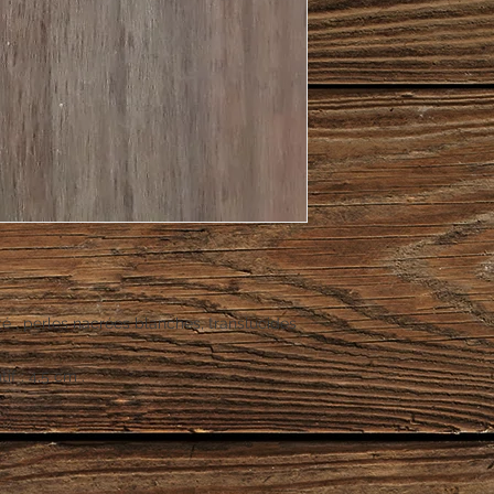
é , perles nacrées blanches, translucides
f : 4,5 cm .