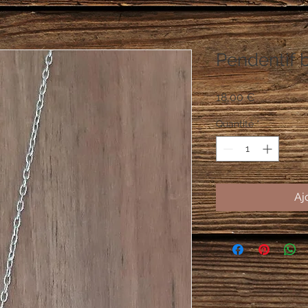
Pendentif 
Prix
18,00 €
Quantité
*
Aj