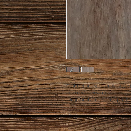
Chaine et anneau en métal argent
et rose pâle en verre .
Longueur chaine : 40 cm , pendenti